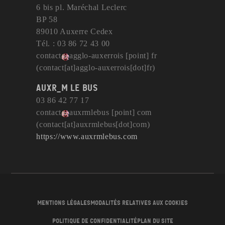
6 bis pl. Maréchal Leclerc
BP 58
89010 Auxerre Cedex
Tél. : 03 86 72 43 00
contact
agglo-auxerrois
[point]
fr
(contact[at]agglo-auxerrois[dot]fr)
AuxR_M le bus
03 86 42 77 17
contact
auxrmlebus
[point]
com
(contact[at]auxrmlebus[dot]com)
https://www.auxrmlebus.com
Mentions légales
Modalités relatives aux cookies
Politique de confidentialité
Plan du site