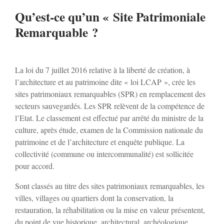
Qu’est-ce qu’un « Site Patrimoniale
Remarquable ?
Irancy
Jussy
La loi du 7 juillet 2016 relative à la liberté de création, à
l’architecture et au patrimoine dite « loi LCAP », crée les
Lindry
sites patrimoniaux remarquables (SPR) en remplacement des
secteurs sauvegardés. Les SPR relèvent de la compétence de
l’Etat. Le classement est effectué par arrêté du ministre de la
Monéteau
culture, après étude, examen de la Commission nationale du
patrimoine et de l’architecture et enquête publique. La
Montigny-la-resle
collectivité (commune ou intercommunalité) est sollicitée
pour accord.
Perrigny
Sont classés au titre des sites patrimoniaux remarquables, les
villes, villages ou quartiers dont la conservation, la
restauration, la réhabilitation ou la mise en valeur présentent,
Quenne
du point de vue historique, architectural, archéologique,