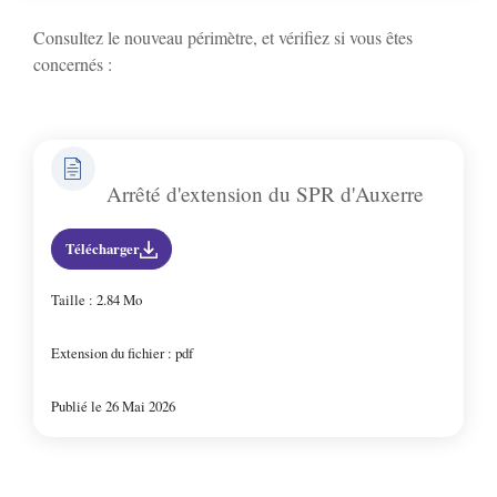
Charbuy
Consultez le nouveau périmètre, et vérifiez si vous êtes
concernés :
Chevannes
Chitry-le-Fort
Arrêté d'extension du SPR d'Auxerre
Coulanges-la-Vineuse
Télécharger
Escamps
Taille : 2.84 Mo
Extension du fichier : pdf
Escolives-Ste-Camille
Publié le 26 Mai 2026
Gurgy
Gy-l'Évêque