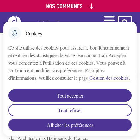
NOS COMMUNES
Aller
Aller au
Aller à la
Consulter le
au
contenu
recherche
plan du site
menu
principal
Menu
Ca Auxerre
Menu principal
Appoigny
Cookies
Ce site utilise des cookies pour assurer le bon fonctionnement
Augy
Site Patrimonial Remarquable
et réaliser des statistiques de visite. En cliquant sur Accepter,
vous consentez à l'utilisation de ces cookies. Vous pouvez à
Auxerre
tout moment modifier vos préférences. Pour plus
d'informations, veuillez consulter la page
Gestion des cookies.
Accueil
Bleigny-le-Carreau
Actualité
Tout accepter
Depuis le 12/01/2026, le périmètre bénéficie d'une extension
Branches
validée et arrêtée. Désormais, le périmètre étendu s’inscrit
Tout refuser
dans le cadre défini par le Code du patrimoine, précisant que
tout projet de travaux, modifications ou interventions sur les
Afficher les préférences
Champs/Yonne
immeubles situés dans ce secteur est soumis à l’avis conforme
de l’Architecte des Bâtiments de France.