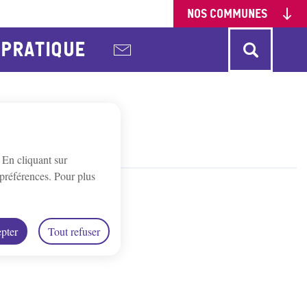
NOS COMMUNES
PRATIQUE
onne
Charbuy
Chevannes
urgy
Gy-l'Évêque
Irancy
. En cliquant sur
St-Bris-Le-Vineux
St-Georges/Baulche
préférences. Pour plus
lottes
pter
Tout refuser