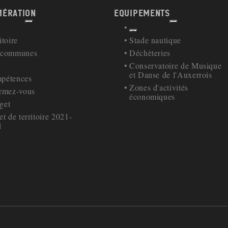
MÉRATION
EQUIPEMENTS
Afficher
Afficher
our à la navigation
Retour à la navigation
itoire
Stade nautique
 communes
Déchèteries
s
Conservatoire de Musique
et Danse de l'Auxerrois
pétences
Zones d'activités
ormez-vous
économiques
get
et de territoire 2021-
1