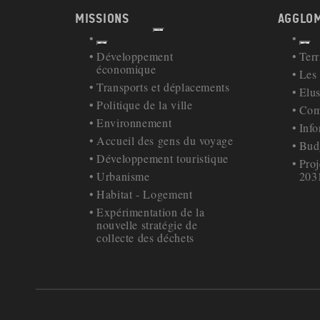
MISSIONS
AGGLO
Afficher
Retour à la navigation
Ret
Développement
Terr
économique
Les
Transports et déplacements
Elu
Politique de la ville
Com
Environnement
Inf
Accueil des gens du voyage
Bud
Développement touristique
Proj
Urbanisme
203
Habitat - Logement
Expérimentation de la
nouvelle stratégie de
collecte des déchets