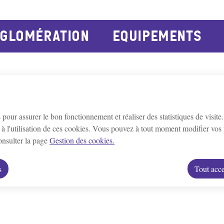
principal
Consulter le plan du site
GLOMÉRATION
EQUIPEMENTS
Bleigny-le-Carreau
Branches
Champs/Y
e
Escamps
Escolives-Ste-Camille
G
s pour assurer le bon fonctionnement et réaliser des statistiques de visite
Montigny-la-resle
Perrigny
Quenne
à l'utilisation de ces cookies. Vous pouvez à tout moment modifier vos 
consulter la page
Gestion des cookies.
ues
Localisation des ZAE
Villeneuve-St-Salves
Vincelles
Vince
s
Tout acce