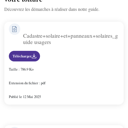
Découvrez les démarches à réaliser dans notre guide.
St-Bris-Le-Vineux
St-Georges/Baulche
Cadastre+solaire+et+panneaux+solaires_g
uide usagers
Vallan
Télécharger
Venoy
Taille : 786.9 Ko
Villefargeau
Extension du fichier : pdf
Publié le 12 Mai 2025
Villeneuve-St-Salves
Vincelles