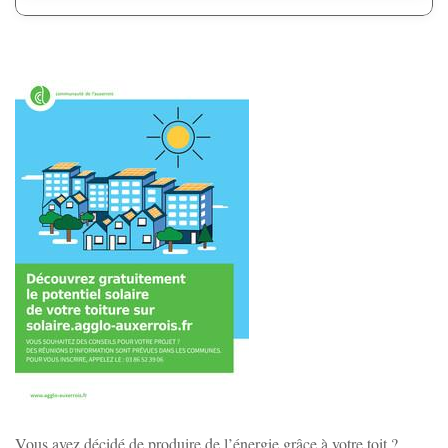
Charbuy
Chevannes
Chitry-le-Fort
Coulanges-la-Vineuse
Escamps
Escolives-Ste-Camille
Gurgy
Zoom sur l'image
Vous avez décidé de produire de l’énergie grâce à votre toit ?
Gy-l'Évêque