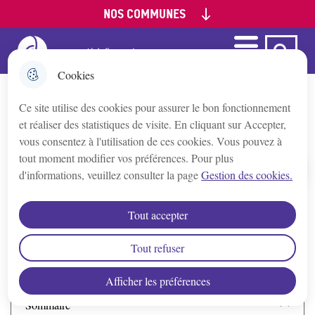
NOS COMMUNES
Aller
Aller au
Aller à la
Consulter le
au
contenu
recherche
plan du site
menu
principal
Menu
Ca Auxerre
Menu principal
Appoigny
Cookies
Ce site utilise des cookies pour assurer le bon fonctionnement
Augy
Cadastre solaire
et réaliser des statistiques de visite. En cliquant sur Accepter,
vous consentez à l'utilisation de ces cookies. Vous pouvez à
Auxerre
tout moment modifier vos préférences. Pour plus
d'informations, veuillez consulter la page
Gestion des cookies.
Accueil
Bleigny-le-Carreau
Grâce au cadastre solaire, déterminez le
Tout accepter
potentiel énergétique de votre toiture
Branches
Tout refuser
Afficher les préférences
Champs/Yonne
Sommaire