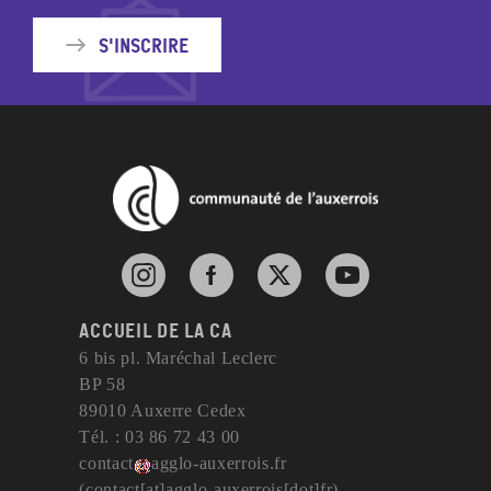
S'inscrire
Instagram de l'agglomération d'Auxerre
Facebook de l'agglomération d'Auxerre
X de l'agglomération d'Auxerr
YouTube de l'agglom
Accueil de la CA
6 bis pl. Maréchal Leclerc
BP 58
89010 Auxerre Cedex
Tél. : 03 86 72 43 00
contact
agglo-auxerrois
.
fr
(contact[at]agglo-auxerrois[dot]fr)