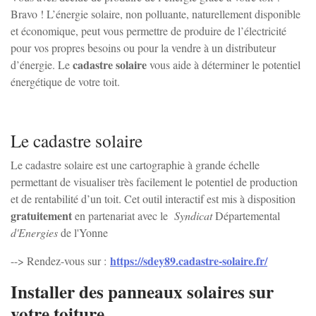
Bravo ! L’énergie solaire, non polluante, naturellement disponible
et économique, peut vous permettre de produire de l’électricité
Irancy
pour vos propres besoins ou pour la vendre à un distributeur
cadastre solaire
d’énergie. Le
vous aide à déterminer le potentiel
énergétique de votre toit.
Jussy
Lindry
Le cadastre solaire
Le cadastre solaire est une cartographie à grande échelle
Monéteau
permettant de visualiser très facilement le potentiel de production
et de rentabilité d’un toit. Cet outil interactif est mis à disposition
Montigny-la-resle
gratuitement
en partenariat avec le
Syndicat
Départemental
d'Energies
de l'Yonne
Perrigny
https://sdey89.cadastre-solaire.fr/
--> Rendez-vous sur :
Installer des panneaux solaires sur
Quenne
votre toiture