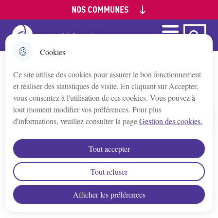
NOS COMMUNES
Aller
Aller au
Aller à la
Consulter le
au
contenu
recherche
plan du site
menu
principal
Menu
Ca Auxerre
Menu principal
Appoigny
Cookies
Ce site utilise des cookies pour assurer le bon fonctionnement
Augy
Logement
et réaliser des statistiques de visite. En cliquant sur Accepter,
vous consentez à l'utilisation de ces cookies. Vous pouvez à
Auxerre
tout moment modifier vos préférences. Pour plus
d'informations, veuillez consulter la page
Gestion des cookies.
Accueil
Bleigny-le-Carreau
Tout accepter
Branches
Tout refuser
Afficher les préférences
Champs/Yonne