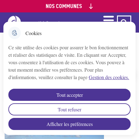
NOS COMMUNES
Aller
Aller au
Aller à la
Consulter le
au
contenu
recherche
plan du site
menu
principal
Menu
Ca Auxerre
Menu principal
Appoigny
Cookies
Ce site utilise des cookies pour assurer le bon fonctionnement
Augy
Développement économique
et réaliser des statistiques de visite. En cliquant sur Accepter,
vous consentez à l'utilisation de ces cookies. Vous pouvez à
Auxerre
tout moment modifier vos préférences. Pour plus
d'informations, veuillez consulter la page
Gestion des cookies.
Accueil
Bleigny-le-Carreau
Tout accepter
Sommaire
Branches
Tout refuser
Afficher les préférences
Champs/Yonne