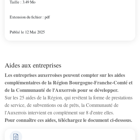
Taille : 3.49 Mo
St-Bris-Le-Vineux
Extension du fichier : pdf
St-Georges/Baulche
Publié le 12 Mai 2025
Vallan
Aides aux entreprises
Venoy
Les entreprises auxerroises peuvent compter sur les aides
complémentaires de la Région Bourgogne-Franche-Comté et
Villefargeau
de la Communauté de l'Auxerrois pour se développer.
Sur les 25 aides de la Région, qui revêtent la forme de prestations
de service, de subventions ou de prêts, la Communauté de
Villeneuve-St-Salves
l'Auxerrois intervient en complément sur 8 d'entre elles.
Pour connaître ces aides, téléchargez le document ci-dessous.
Vincelles