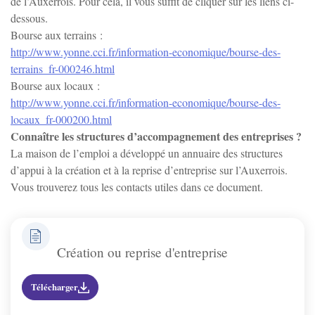
de l’Auxerrois. Pour cela, il vous suffit de cliquer sur les liens ci-
dessous.
Bourse aux terrains :
Irancy
http://www.yonne.cci.fr/information-economique/bourse-des-
terrains_fr-000246.html
Jussy
Bourse aux locaux :
http://www.yonne.cci.fr/information-economique/bourse-des-
locaux_fr-000200.html
Lindry
Connaître les structures d’accompagnement des entreprises ?
La maison de l’emploi a développé un annuaire des structures
d’appui à la création et à la reprise d’entreprise sur l’Auxerrois.
Monéteau
Vous trouverez tous les contacts utiles dans ce document.
Montigny-la-resle
Création ou reprise d'entreprise
Perrigny
Télécharger
Quenne