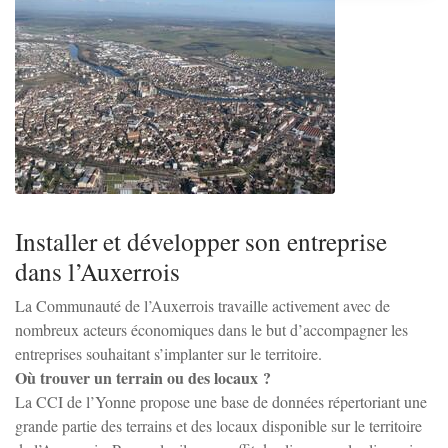
Charbuy
Chevannes
Chitry-le-Fort
Coulanges-la-Vineuse
Zoom sur l'image
Installer et développer son entreprise
Escamps
dans l’Auxerrois
La Communauté de l’Auxerrois travaille activement avec de
Escolives-Ste-Camille
nombreux acteurs économiques dans le but d’accompagner les
entreprises souhaitant s’implanter sur le territoire.
Où trouver un terrain ou des locaux ?
Gurgy
La CCI de l’Yonne propose une base de données répertoriant une
grande partie des terrains et des locaux disponible sur le territoire
Gy-l'Évêque