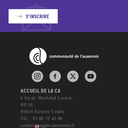
S'inscrire
Instagram de l'agglomération d'Auxerre
Facebook de l'agglomération d'Auxerre
X de l'agglomération d'Auxerr
YouTube de l'agglom
Accueil de la CA
6 bis pl. Maréchal Leclerc
BP 58
89010 Auxerre Cedex
Tél. : 03 86 72 43 00
contact
agglo-auxerrois
.
fr