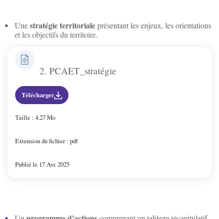
St-Bris-Le-Vineux
stratégie territoriale
Une
présentant les enjeux, les orientations
et les objectifs du territoire.
St-Georges/Baulche
2. PCAET_stratégie
Vallan
Télécharger
Venoy
Taille : 4.27 Mo
Villefargeau
Extension du fichier : pdf
Publié le 17 Avr. 2025
Villeneuve-St-Salves
Vincelles
programme d’actions
Un
comprenant un tableau récapitulatif