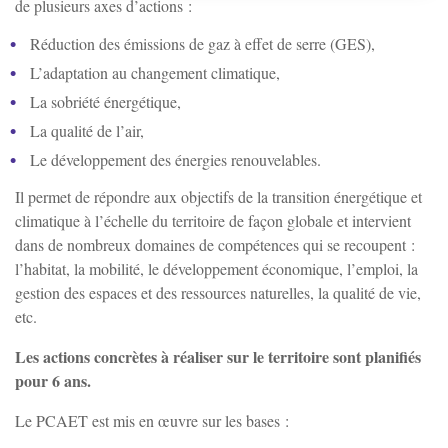
de plusieurs axes d’actions :
Charbuy
Réduction des émissions de gaz à effet de serre (GES),
L’adaptation au changement climatique,
Chevannes
La sobriété énergétique,
La qualité de l’air,
Chitry-le-Fort
Le développement des énergies renouvelables.
Il permet de répondre aux objectifs de la transition énergétique et
Coulanges-la-Vineuse
climatique à l’échelle du territoire de façon globale et intervient
dans de nombreux domaines de compétences qui se recoupent :
Escamps
l’habitat, la mobilité, le développement économique, l’emploi, la
gestion des espaces et des ressources naturelles, la qualité de vie,
etc.
Escolives-Ste-Camille
Les actions concrètes à réaliser sur le territoire sont planifiés
pour 6 ans.
Gurgy
Le PCAET est mis en œuvre sur les bases :
Gy-l'Évêque