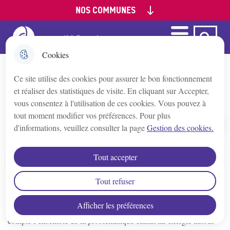
NOS COMMUNES
Aller
Aller au
Aller à la
Consulter le
au
contenu
recherche
plan du site
menu
principal
Menu
Ca Auxerre
Menu principal
Appoigny
Cookies
Ce site utilise des cookies pour assurer le bon fonctionnement
Augy
Plan Climat Air Energie Territorial
et réaliser des statistiques de visite. En cliquant sur Accepter,
vous consentez à l'utilisation de ces cookies. Vous pouvez à
Auxerre
tout moment modifier vos préférences. Pour plus
d'informations, veuillez consulter la page
Gestion des cookies.
Accueil
Bleigny-le-Carreau
Tout accepter
Sommaire
Branches
Tout refuser
Le Plan Climat Air Energie Territorial (PCAET) est un outil de
Afficher les préférences
planification, à la fois stratégique et opérationnel. Il prend en
Champs/Yonne
compte l’ensemble de la problématique climat air énergie autour