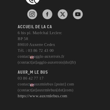
Instagram de l'agglomération d'Auxerre
Facebook de l'agglomération d'Auxerre
X de l'agglomération d'Auxerr
YouTube de l'agglom
Accueil de la CA
6 bis pl. Maréchal Leclerc
BP 58
89010 Auxerre Cedex
Tél. : 03 86 72 43 00
contact
agglo-auxerrois
.
fr
(contact[at]agglo-auxerrois[dot]fr)
AuxR_M le bus
03 86 42 77 17
contact
auxrmlebus
[point]
com
(contact[at]auxrmlebus[dot]com)
https://www.auxrmlebus.com