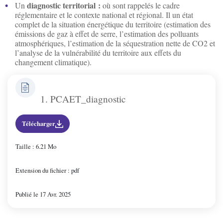
diagnostic territorial :
Un
où sont rappelés le cadre
réglementaire et le contexte national et régional. Il un état
complet de la situation énergétique du territoire (estimation des
Irancy
émissions de gaz à effet de serre, l’estimation des polluants
atmosphériques, l’estimation de la séquestration nette de CO2 et
l’analyse de la vulnérabilité du territoire aux effets du
Jussy
changement climatique).
Lindry
1. PCAET_diagnostic
Monéteau
Télécharger
Taille : 6.21 Mo
Montigny-la-resle
Extension du fichier : pdf
Perrigny
Publié le 17 Avr. 2025
Quenne