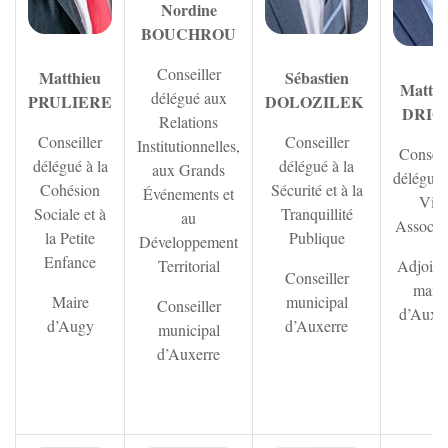
Nordine
BOUCHROU
Conseiller
Matthieu
Sébastien
Matthi
délégué aux
PRULIERE
DOLOZILEK
DRIO
Relations
Conseiller
Conseiller
Institutionnelles,
Conseil
délégué à la
délégué à la
aux Grands
délégué 
Cohésion
Sécurité et à la
Événements et
Vie
Sociale et à
Tranquillité
au
Associat
la Petite
Publique
Développement
Enfance
Territorial
Adjoint
Conseiller
maire
Maire
municipal
Conseiller
d’Auxer
d’Augy
d’Auxerre
municipal
d’Auxerre