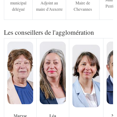
municipal
Adjoint au
Maire de
Perrig
délégué
maire d’Auxerre
Chevannes
Les conseillers de l'agglomération
Zoom sur l'image
Zoom sur l'image
Zoom sur 
Maryse
Léa
No