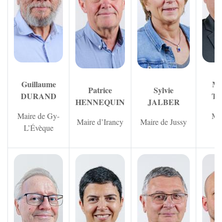
Guillaume
Mi
Patrice
Sylvie
DURAND
T
HENNEQUIN
JALBER
Maire de Gy-
Mai
Maire d’Irancy
Maire de Jussy
L’Évèque
Li
Zoom sur l'image
Zoom sur l'image
Zoom sur 