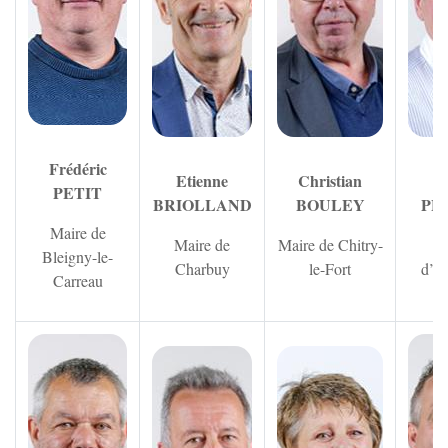
Frédéric
Etienne
Christian
G
PETIT
BRIOLLAND
BOULEY
PE
Maire de
Maire de
Maire de Chitry-
M
Bleigny-le-
Charbuy
le-Fort
d’E
Carreau
Zoom sur l'image
Zoom sur l'image
Zoom sur 