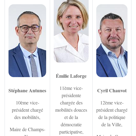
Zoom sur l'image
Zoom
Émilie Laforge
11ème vice-
Stéphane Antunes
Cyril Chauvot
présidente
10ème vice-
chargée des
12ème vice-
président chargé
mobilités douces
président chargé
des mobilités,
et de la
de la politique
démocratie
de la Ville,
Maire de Champs-
participative,