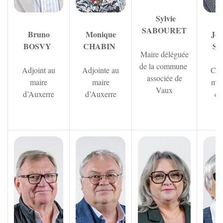
Sylvie
SABOURET
Bruno
Monique
Jea
BOSVY
CHABIN
S
Maire déléguée
de la commune
Adjoint au
Adjointe au
Con
associée de
maire
maire
mun
Vaux
d’Auxerre
d’Auxerre
dé
Zoom sur l'image
Zoom sur l'image
Zoom sur 