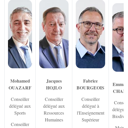
Zoom sur l'image
Zoom sur l'image
Zoom sur l'
Mohamed
Jacques
Fabrice
Emman
OUAZARF
HOJLO
BOURGEOIS
CHAN
Conseiller
Conseiller
Conseiller
Conseil
délégué aux
délégué aux
délégué à
délégué 
Sports
Ressources
l'Enseignement
Biodiver
Humaines
Supérieur
Conseiller
Maire 