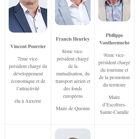
Philippe
Francis Heurley
Vantheemsche
Vincent Pourrier
8ème vice-
9ème vice-
7ème vice-
président chargé
président chargé
président chargé du
de la
du tourisme et
développement
mutualisation, du
de la promotion
économique et de
transport aérien et
du territoire
l’attractivité
des fonds
européens
Maire
élu à Auxerre
d’Escolives-
Maire de Quenne
Sainte-Camille
Zoom sur l'image