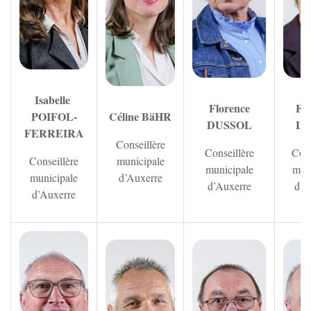
Isabelle
Florence
Flo
POIFOL-
Céline BäHR
DUSSOL
L
FERREIRA
Conseillère
Conseillère
Cons
Conseillère
municipale
municipale
mun
municipale
d’Auxerre
d’Auxerre
d’A
d’Auxerre
Zoom sur l'image
Zoom sur l'image
Zoom sur 