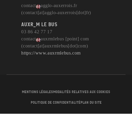
contact
agglo-auxerrois
.
fr
(contact[at]agglo-auxerrois[dot]fr)
AuxR_M le bus
03 86 42 77 17
contact
auxrmlebus
[point]
com
(contact[at]auxrmlebus[dot]com)
https://www.auxrmlebus.com
Mentions légales
Modalités relatives aux cookies
Politique de confidentialité
Plan du site