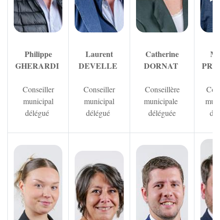
Philippe
Laurent
Catherine
Ma
GHERARDI
DEVELLE
DORNAT
PRU
Conseiller
Conseiller
Conseillère
Cons
municipal
municipal
municipale
muni
délégué
délégué
déléguée
dél
Zoom sur l'image
Zoom sur 
Zoom sur l'image