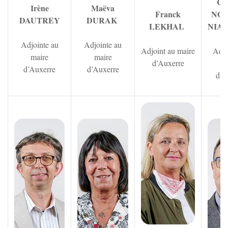
Cha
Irène
Maëva
Franck
NG
DAUTREY
DURAK
LEKHAL
NIA
Adjointe au
Adjointe au
Adjoint au maire
Adjo
maire
maire
d’Auxerre
m
d’Auxerre
d’Auxerre
d’A
Zoom sur 
Zoom sur l'image
Zoom sur l'image