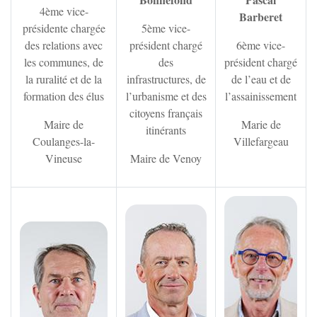
4ème vice-
Vincelottes
Barberet
présidente chargée
5ème vice-
des relations avec
président chargé
6ème vice-
les communes, de
des
président chargé
la ruralité et de la
infrastructures, de
de l’eau et de
formation des élus
l’urbanisme et des
l’assainissement
citoyens français
Maire de
Marie de
itinérants
Coulanges-la-
Villefargeau
Vineuse
Maire de Venoy
Zoom
Zoom sur l'image
Zoom sur l'image