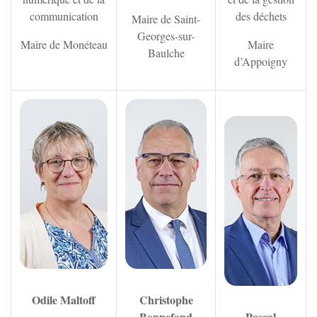
communication
des déchets
Maire de Saint-
St-Bris-Le-Vineux
Georges-sur-
Maire de Monéteau
Maire
Baulche
d’Appoigny
St-Georges/Baulche
Zoom sur l'image
Zoom sur l'image
Vallan
Zoom
Venoy
Villefargeau
Villeneuve-St-Salves
Vincelles
Odile Maltoff
Christophe
Bonnefond
Pascal