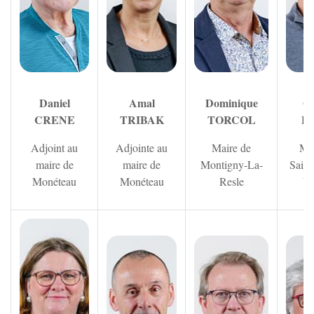
Daniel
Amal
Dominique
Ol
CRENE
TRIBAK
TORCOL
F
Adjoint au
Adjointe au
Maire de
Mai
maire de
maire de
Montigny-La-
Saint
Monéteau
Monéteau
Resle
Vi
Zoom sur l'image
Zoom sur l'image
Zoom sur 