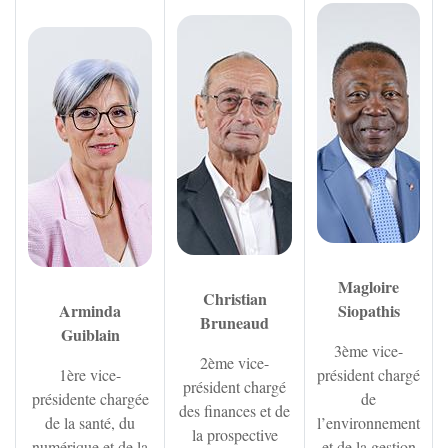
Zoom
Zoom sur l'image
Zoom sur l'image
Irancy
Jussy
Lindry
Monéteau
Magloire
Christian
Montigny-la-resle
Arminda
Siopathis
Bruneaud
Guiblain
3ème vice-
2ème vice-
Perrigny
1ère vice-
président chargé
président chargé
présidente chargée
de
des finances et de
de la santé, du
l’environnement
Quenne
la prospective
numérique et de la
et de la gestion