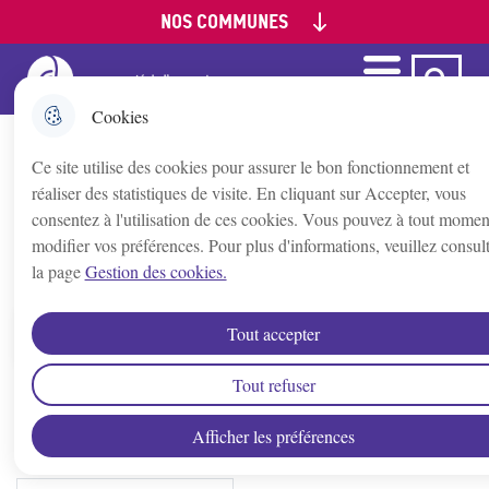
NOS COMMUNES
Aller
Aller au
Aller à la
Consulter le
au
contenu
recherche
plan du site
menu
principal
Menu
Ca Auxerre
Menu principal
Appoigny
Cookies
Ce site utilise des cookies pour assurer le bon fonctionnement et
Augy
Le conseil communautaire
réaliser des statistiques de visite. En cliquant sur Accepter, vous
consentez à l'utilisation de ces cookies. Vous pouvez à tout momen
Auxerre
modifier vos préférences. Pour plus d'informations, veuillez consul
la page
Gestion des cookies.
Accueil
Bleigny-le-Carreau
Tout accepter
Sommaire
Branches
Tout refuser
Le Président de la Communauté de
Afficher les préférences
Champs/Yonne
l'Auxerrois