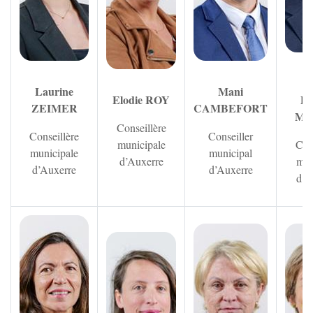
R
Laurine
Mani
Elodie ROY
P
ZEIMER
CAMBEFORT
ME
Conseillère
Conseillère
Conseiller
municipale
Con
municipale
municipal
d’Auxerre
mun
d’Auxerre
d’Auxerre
d’A
Zoom sur l'image
Zoom sur 
Zoom sur l'image