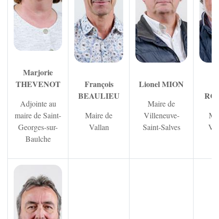
Marjorie
THEVENOT
François
Lionel MION
G
BEAULIEU
RO
Adjointe au
Maire de
maire de Saint-
Maire de
Villeneuve-
Mai
Georges-sur-
Vallan
Saint-Salves
Vin
Baulche
Zoom sur l'image