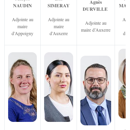
Agnès
NAUDIN
SIMERAY
MAA
DURVILLE
Adjointe au
Adjointe au
Adj
Adjointe au
maire
maire
m
maire d’Auxerre
d’Appoigny
d’Auxerre
d’A
Zoom sur l'image
Zoom sur l'image
Zoom sur 