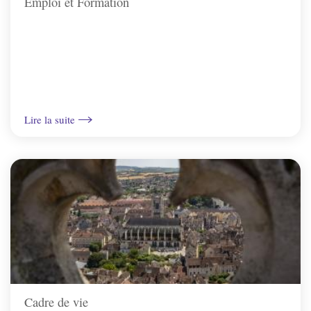
Emploi et Formation
St-Bris-Le-Vineux
St-Georges/Baulche
Vallan
Lire la suite
Venoy
Villefargeau
Villeneuve-St-Salves
Vincelles
Cadre de vie