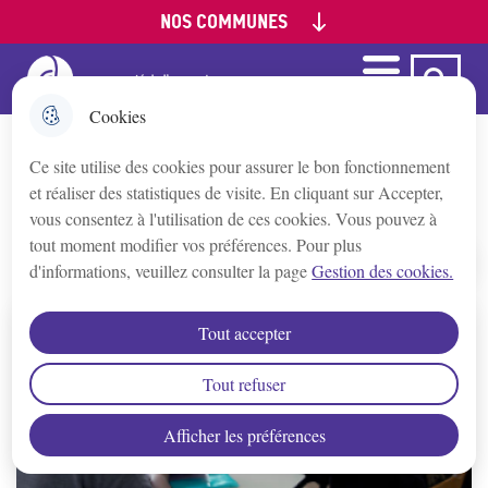
NOS COMMUNES
Aller
Aller au
Aller à la
Consulter le
au
contenu
recherche
plan du site
menu
principal
Menu
Ca Auxerre
Menu principal
Appoigny
Cookies
Ce site utilise des cookies pour assurer le bon fonctionnement
Augy
Politique de la ville
et réaliser des statistiques de visite. En cliquant sur Accepter,
vous consentez à l'utilisation de ces cookies. Vous pouvez à
Auxerre
tout moment modifier vos préférences. Pour plus
d'informations, veuillez consulter la page
Gestion des cookies.
Accueil
Bleigny-le-Carreau
Tout accepter
Branches
Tout refuser
Afficher les préférences
Champs/Yonne