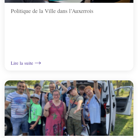
Charbuy
Politique de la Ville dans l’Auxerrois
Chevannes
Chitry-le-Fort
Coulanges-la-Vineuse
Lire la suite
Escamps
Escolives-Ste-Camille
Gurgy
Gy-l'Évêque