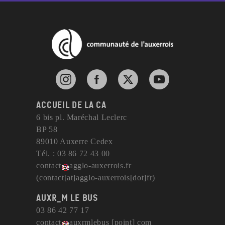
Instagram de l'agglomération d'Auxerre
Facebook de l'agglomération d'Auxerre
X de l'agglomération d'Auxerr
YouTube de l'agglom
Accueil de la CA
6 bis pl. Maréchal Leclerc
BP 58
89010 Auxerre Cedex
Tél. : 03 86 72 43 00
contact
agglo-auxerrois
.
fr
(contact[at]agglo-auxerrois[dot]fr)
AuxR_M le bus
03 86 42 77 17
contact
auxrmlebus
[point]
com