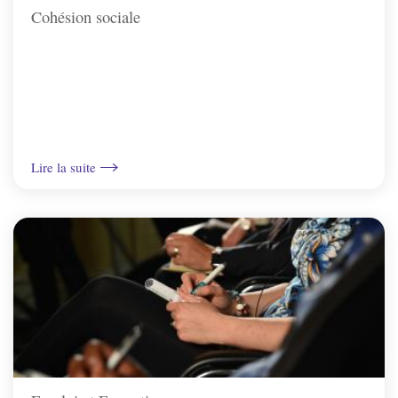
Cohésion sociale
Irancy
Jussy
Lindry
Lire la suite
Monéteau
Montigny-la-resle
Perrigny
Quenne