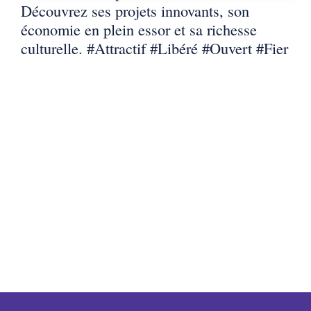
Découvrez ses projets innovants, son
Charbuy
économie en plein essor et sa richesse
culturelle. #Attractif #Libéré #Ouvert #Fier
Chevannes
Chitry-le-Fort
Coulanges-la-Vineuse
Escamps
Escolives-Ste-Camille
Gurgy
Gy-l'Évêque