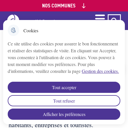
NOS COMMUNES
Aller
Aller au
Aller à la
Consulter le
au
contenu
recherche
plan du site
menu
principal
Menu
Ca Auxerre
Menu principal
Appoigny
Cookies
Ce site utilise des cookies pour assurer le bon fonctionnement
Augy
Page d'accueil
et réaliser des statistiques de visite. En cliquant sur Accepter,
vous consentez à l'utilisation de ces cookies. Vous pouvez à
Auxerre
tout moment modifier vos préférences. Pour plus
d'informations, veuillez consulter la page
Gestion des cookies.
Accueil
Bleigny-le-Carreau
Aux portes de la Bourgogne, à 1h30 de
Tout accepter
Paris, la Communauté de l’Auxerrois offre
Branches
un cadre de vie dynamique et attractif.
Tout refuser
Entre patrimoine d’exception, vignobles
Afficher les préférences
renommés et nature préservée, elle séduit
Champs/Yonne
habitants, entreprises et touristes.