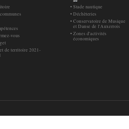
our à la navigation
Retour à la navigation
itoire
Stade nautique
 communes
Déchèteries
s
Conservatoire de Musique
et Danse de l'Auxerrois
pétences
Zones d'activités
ormez-vous
économiques
get
et de territoire 2021-
1
Accueil de la CA
AuxR
6 bis pl. Maréchal Leclerc
03 86