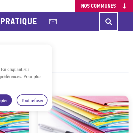
NOS COMMUNES
PRATIQUE
onne
Charbuy
Chevannes
urgy
Gy-l'Évêque
Irancy
. En cliquant sur
St-Bris-Le-Vineux
St-Georges/Baulche
préférences. Pour plus
lottes
pter
Tout refuser