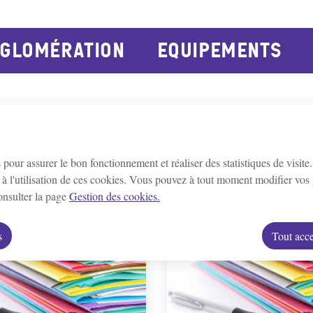
principal
Consulter le plan du site
GLOMÉRATION
EQUIPEMENTS
Bleigny-le-Carreau
Branches
Champs/Y
e
Escamps
Escolives-Ste-Camille
G
s pour assurer le bon fonctionnement et réaliser des statistiques de visite
Montigny-la-resle
Perrigny
Quenne
à l'utilisation de ces cookies. Vous pouvez à tout moment modifier vos 
consulter la page
Gestion des cookies.
Villeneuve-St-Salves
Vincelles
Vince
s
Tout acce