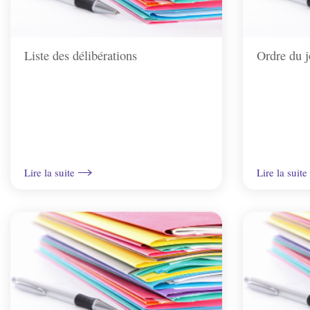
'
r
A
i
r
Liste des délibérations
Ordre du j
n
i
c
a
i
n
p
e
a
Lire la suite
Lire la suite
l
e