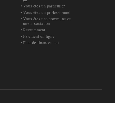
Retour à la navigation
Vous êtes un particulier
Vous êtes un professionnel
Vous êtes une commune ou
une association
Recrutement
Paiement en ligne
Plan de financement
_M le bus
 42 77 17