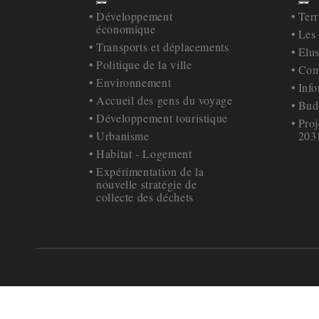
Retour à la navigation
Ret
Développement
Terr
économique
Les
Transports et déplacements
Elu
Politique de la ville
Com
Environnement
Inf
Accueil des gens du voyage
Bud
Développement touristique
Proj
Urbanisme
203
Habitat - Logement
Expérimentation de la
nouvelle stratégie de
collecte des déchets