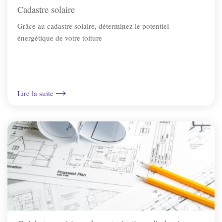
Cadastre solaire
Grâce au cadastre solaire, déterminez le potentiel
Irancy
énergétique de votre toiture
Jussy
Lindry
Lire la suite
Monéteau
Montigny-la-resle
Perrigny
Quenne