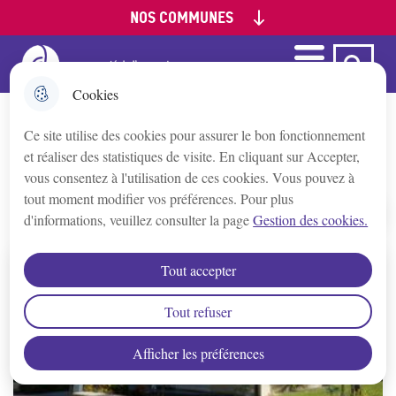
NOS COMMUNES
Aller
Aller au
Aller à la
Consulter le
au
contenu
recherche
plan du site
menu
principal
Menu
Ca Auxerre
Menu principal
Appoigny
Cookies
Ce site utilise des cookies pour assurer le bon fonctionnement
Augy
Urbanisme
et réaliser des statistiques de visite. En cliquant sur Accepter,
vous consentez à l'utilisation de ces cookies. Vous pouvez à
Auxerre
tout moment modifier vos préférences. Pour plus
d'informations, veuillez consulter la page
Gestion des cookies.
Accueil
Bleigny-le-Carreau
Tout accepter
Branches
Tout refuser
Afficher les préférences
Champs/Yonne