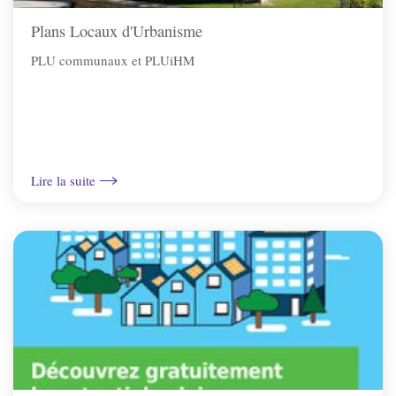
Charbuy
Plans Locaux d'Urbanisme
PLU communaux et PLUiHM
Chevannes
Chitry-le-Fort
Coulanges-la-Vineuse
Lire la suite
Escamps
Escolives-Ste-Camille
Gurgy
Gy-l'Évêque