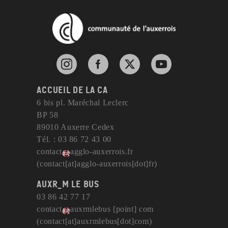
Instagram de l'agglomération d'Auxerre
Facebook de l'agglomération d'Auxerre
X de l'agglomération d'Auxerr
YouTube de l'agglom
Accueil de la CA
6 bis pl. Maréchal Leclerc
BP 58
89010 Auxerre Cedex
Tél. : 03 86 72 43 00
contact
agglo-auxerrois
.
fr
(contact[at]agglo-auxerrois[dot]fr)
AuxR_M le bus
03 86 42 77 17
contact
auxrmlebus
[point]
com
(contact[at]auxrmlebus[dot]com)