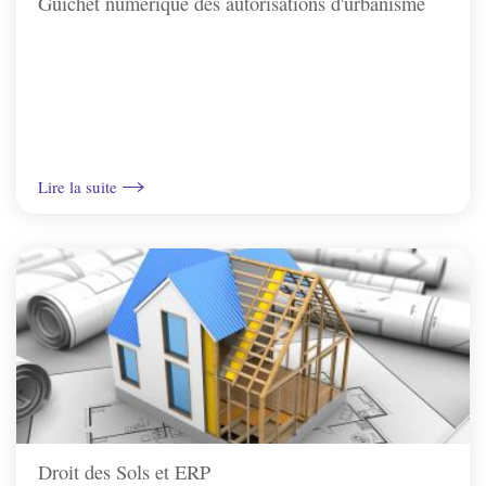
Guichet numérique des autorisations d'urbanisme
St-Bris-Le-Vineux
St-Georges/Baulche
Vallan
Lire la suite
Venoy
Villefargeau
Villeneuve-St-Salves
Vincelles
Droit des Sols et ERP