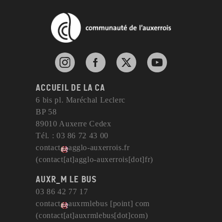
Instagram de l'agglomération d'Auxerre
Facebook de l'agglomération d'Auxerre
X de l'agglomération d'Auxerr
YouTube de l'agglom
Accueil de la CA
6 bis pl. Maréchal Leclerc
BP 58
89010 Auxerre Cedex
Tél. : 03 86 72 43 00
contact
agglo-auxerrois
.
fr
(contact[at]agglo-auxerrois[dot]fr)
AuxR_M le bus
03 86 42 77 17
contact
auxrmlebus
[point]
com
(contact[at]auxrmlebus[dot]com)