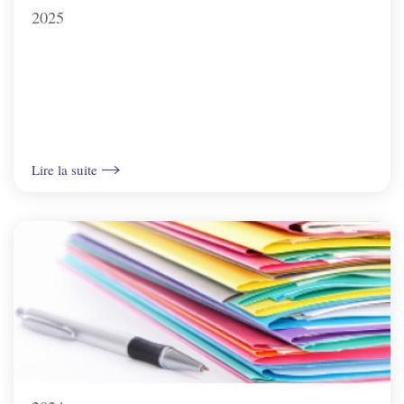
2025
Irancy
Jussy
Lindry
Lire la suite
Monéteau
Montigny-la-resle
Perrigny
Quenne