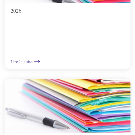
Charbuy
2026
Chevannes
Chitry-le-Fort
Coulanges-la-Vineuse
Lire la suite
Escamps
Escolives-Ste-Camille
Gurgy
Gy-l'Évêque