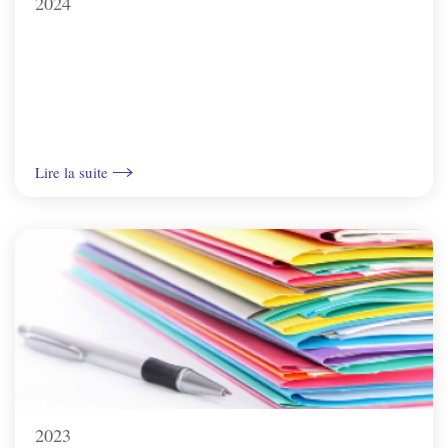
2024
St-Bris-Le-Vineux
St-Georges/Baulche
Vallan
Lire la suite
Venoy
Villefargeau
Villeneuve-St-Salves
Vincelles
2023