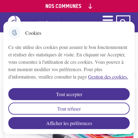
NOS COMMUNES
Aller
Aller au
Aller à la
Consulter le
au
contenu
recherche
plan du site
menu
principal
Menu
Ca Auxerre
Menu principal
Appoigny
Cookies
Ce site utilise des cookies pour assurer le bon fonctionnement
Augy
Liste des délibérations
et réaliser des statistiques de visite. En cliquant sur Accepter,
vous consentez à l'utilisation de ces cookies. Vous pouvez à
Auxerre
tout moment modifier vos préférences. Pour plus
d'informations, veuillez consulter la page
Gestion des cookies.
Accueil
Bleigny-le-Carreau
Tout accepter
Branches
Tout refuser
Afficher les préférences
Champs/Yonne