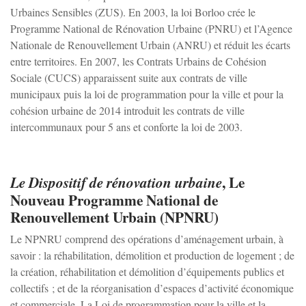
Urbaines Sensibles (ZUS). En 2003, la loi Borloo crée le
Programme National de Rénovation Urbaine (PNRU) et l’Agence
Irancy
Nationale de Renouvellement Urbain (ANRU) et réduit les écarts
entre territoires. En 2007, les Contrats Urbains de Cohésion
Sociale (CUCS) apparaissent suite aux contrats de ville
Jussy
municipaux puis la loi de programmation pour la ville et pour la
cohésion urbaine de 2014 introduit les contrats de ville
Lindry
intercommunaux pour 5 ans et conforte la loi de 2003.
Monéteau
, Le
Le Dispositif de rénovation urbaine
Nouveau Programme National de
Montigny-la-resle
Renouvellement Urbain (NPNRU)
Le NPNRU comprend des opérations d’aménagement urbain, à
Perrigny
savoir : la réhabilitation, démolition et production de logement ; de
la création, réhabilitation et démolition d’équipements publics et
collectifs ; et de la réorganisation d’espaces d’activité économique
Quenne
et commerciale. La Loi de programmation pour la ville et la