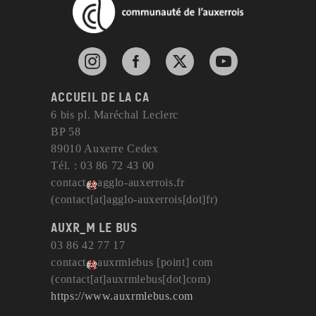
Instagram de l'agglomération d'Auxerre
Facebook de l'agglomération d'Auxerre
X de l'agglomération d'Auxerr
YouTube de l'agglom
Accueil de la CA
6 bis pl. Maréchal Leclerc
BP 58
89010 Auxerre Cedex
Tél. : 03 86 72 43 00
contact
agglo-auxerrois
.
fr
(contact[at]agglo-auxerrois[dot]fr)
AuxR_M le bus
03 86 42 77 17
contact
auxrmlebus
[point]
com
(contact[at]auxrmlebus[dot]com)
https://www.auxrmlebus.com