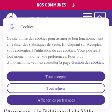
NOS COMMUNES
Aller
Aller au
Aller à la
Consulter le
au
contenu
recherche
plan du site
menu
principal
Menu
Ca Auxerre
Menu principal
Appoigny
Cookies
Ce site utilise des cookies pour assurer le bon fonctionnement
Augy
Politique de la Ville dans l’Auxerrois
et réaliser des statistiques de visite. En cliquant sur Accepter,
vous consentez à l'utilisation de ces cookies. Vous pouvez à
Auxerre
tout moment modifier vos préférences. Pour plus
d'informations, veuillez consulter la page
Gestion des cookies.
Accueil
Bleigny-le-Carreau
Tout accepter
Sommaire
Branches
Tout refuser
Une des Compétences obligatoires de la
Afficher les préférences
Champs/Yonne
Communauté d’Agglomération de
l’Auxerrois : la Politique de la Ville