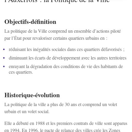
Charbuy
Objectifs-définition
Chevannes
La politique de la Ville comprend un ensemble d’actions piloté
par l’État pour revaloriser certains quartiers urbains en :
Chitry-le-Fort
réduisant les inégalités sociales dans ces quartiers défavorisés ;
diminuant les écarts de développement avec les autres territoires
Coulanges-la-Vineuse
enrayant la dégradation des conditions de vie des habitants de
ces quartiers.
Escamps
Historique-évolution
Escolives-Ste-Camille
La politique de la ville a plus de 30 ans et comprend un volet
urbain et un volet social.
Gurgy
Elle a débuté en 1988 et les premiers contrats de ville sont apparus
en 1994. En 1996, le pacte de relance des villes crée les Zones
Gy-l'Évêque