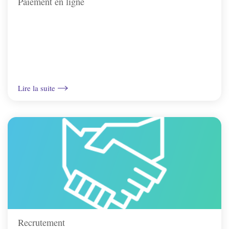
Paiement en ligne
St-Bris-Le-Vineux
St-Georges/Baulche
Vallan
Lire la suite
Venoy
Villefargeau
Villeneuve-St-Salves
Vincelles
Recrutement