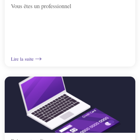
Vous êtes un professionnel
Irancy
Jussy
Lindry
Lire la suite
Monéteau
Montigny-la-resle
Perrigny
Quenne