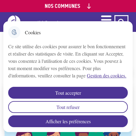
NOS COMMUNES
Aller
Aller au
Aller à la
Consulter le
au
contenu
recherche
plan du site
menu
principal
Menu
Ca Auxerre
Menu principal
Appoigny
Cookies
Ce site utilise des cookies pour assurer le bon fonctionnement
Augy
PRATIQUE
et réaliser des statistiques de visite. En cliquant sur Accepter,
vous consentez à l'utilisation de ces cookies. Vous pouvez à
Auxerre
tout moment modifier vos préférences. Pour plus
d'informations, veuillez consulter la page
Gestion des cookies.
Accueil
Bleigny-le-Carreau
Tout accepter
Branches
Tout refuser
Afficher les préférences
Champs/Yonne