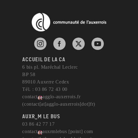
Instagram de l'agglomération d'Auxerre
Facebook de l'agglomération d'Auxerre
X de l'agglomération d'Auxerr
YouTube de l'agglom
Accueil de la CA
6 bis pl. Maréchal Leclerc
BP 58
89010 Auxerre Cedex
Tél. : 03 86 72 43 00
contact
agglo-auxerrois
.
fr
(contact[at]agglo-auxerrois[dot]fr)
AuxR_M le bus
03 86 42 77 17
contact
auxrmlebus
[point]
com