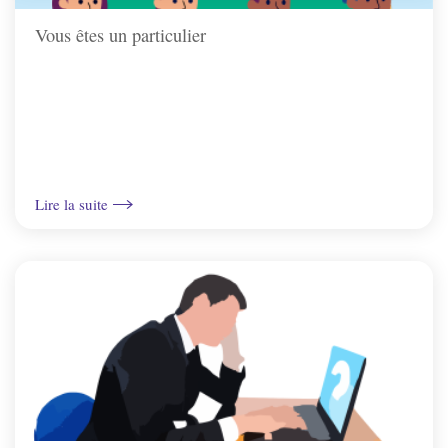
Charbuy
Vous êtes un particulier
Chevannes
Chitry-le-Fort
Coulanges-la-Vineuse
Lire la suite
Escamps
Escolives-Ste-Camille
Gurgy
Gy-l'Évêque