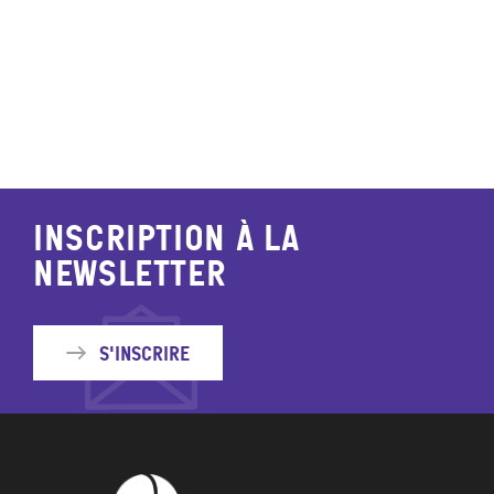
Irancy
Jussy
Lindry
Inscription à la
newsletter
Monéteau
Montigny-la-resle
S'inscrire
Perrigny
Quenne