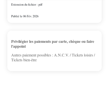
Charbuy
Extension du fichier : pdf
Publié le 06 Fév. 2026
Chevannes
Chitry-le-Fort
Privilégier les paiements par carte, chèque ou faire
l'appoint
Coulanges-la-Vineuse
Autres paiement possibles : A.N.C.V. / Tickets loisirs /
Tickets bien-être
Escamps
Escolives-Ste-Camille
Gurgy
Gy-l'Évêque