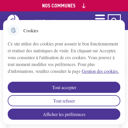
NOS COMMUNES
Aller
Aller au
Aller à la
Consulter le
au
contenu
recherche
plan du site
menu
principal
Menu
Ca Auxerre
Menu principal
Appoigny
Cookies
Ce site utilise des cookies pour assurer le bon fonctionnement
Augy
Tarifs et paiement
et réaliser des statistiques de visite. En cliquant sur Accepter,
vous consentez à l'utilisation de ces cookies. Vous pouvez à
Auxerre
tout moment modifier vos préférences. Pour plus
d'informations, veuillez consulter la page
Gestion des cookies.
Accueil
Bleigny-le-Carreau
Tout accepter
Tarifs Stade Nautique 2026
Branches
Tout refuser
Consulter
Afficher les préférences
Champs/Yonne
Taille : 836.51 Ko