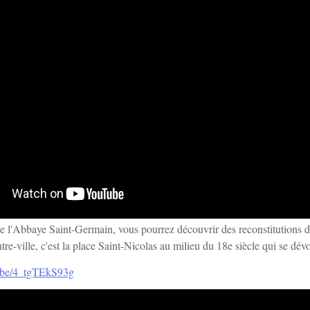
de l'Abbaye Saint-Germain, vous pourrez découvrir des reconstitutions d
re-ville, c'est la place Saint-Nicolas au milieu du 18e siècle qui se dévo
u.be/4_tgTEkS93g