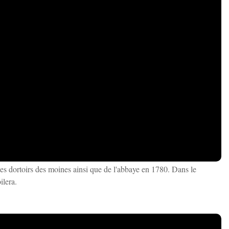
es dortoirs des moines ainsi que de l'abbaye en 1780. Dans le
ilera.