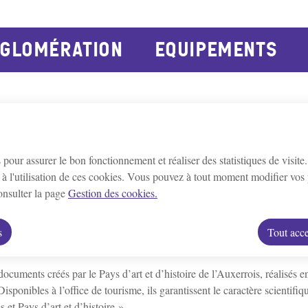
principal
Consulter le plan du site
GLOMÉRATION
EQUIPEMENTS
Bleigny-le-Carreau
Branches
Champs/Y
e
Escamps
Escolives-Ste-Camille
G
s pour assurer le bon fonctionnement et réaliser des statistiques de visite
Montigny-la-resle
Perrigny
Quenne
à l'utilisation de ces cookies. Vous pouvez à tout moment modifier vos 
consulter la page
Gestion des cookies.
 d’art et d’histoire de l’Auxerrois
Ressources et Médias
Villeneuve-St-Salves
Vincelles
Vince
Pays d’art et d’histoire
ns du
ont pour objectif de rendre accessible le pa
s
Tout acce
ocuments créés par le Pays d’art et d’histoire de l’Auxerrois, réalisés e
Disponibles à l’office de tourisme, ils garantissent le caractère scientif
s et Pays d’art et d’histoire ».