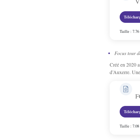
V
Téléchar
Taille : 7.7
Focus tour d
Créé en 2020 au
d’Auxerre. Une 
F
Téléchar
Taille : 7.0