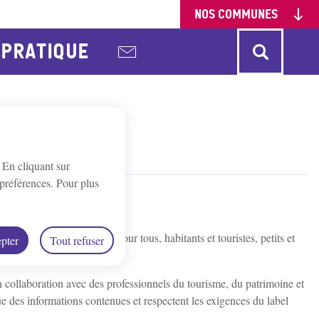
NOS COMMUNES
PRATIQUE
onne
Charbuy
Chevannes
urgy
Gy-l'Évêque
Irancy
. En cliquant sur
St-Bris-Le-Vineux
St-Georges/Baulche
préférences. Pour plus
lottes
trimoine et l’architecture pour tous, habitants et touristes, petits et
pter
Tout refuser
n collaboration avec des professionnels du tourisme, du patrimoine et
ique des informations contenues et respectent les exigences du label