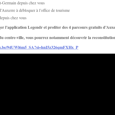
t-Germain depuis chez vous
d’Auxerre à débloquer à l’office de tourisme
 depuis chez vous
er l’application Legendr et profiter des 4 parcours gratuits d’Auxer
 du centre-ville, vous pourrez notamment découvrir la reconstitution
utu.be/94UWl6m5_SA?si=hnI5z326qmFXHx_P