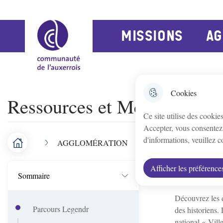
Aller au menu
Aller à la recherche
Aller au contenu 
N
Menu principal
MISSIONS
AG
a
Ca Auxerre
v
Appoigny
Augy
Auxerre
i
Cookies
Chitry-le-Fort
Coulanges-la-Vineus
Ressources et Médias
g
Ce site utilise des cookie
a
Jussy
Lindry
Monéteau
Accepter, vous consentez 
t
d'informations, veuillez 
AGGLOMÉRATION
Territoire
Le Pays
F
Accueil
Vallan
Venoy
i
Villefargeau
i
Les publicatio
Afficher les préférence
o
Sommaire
grands.
l
n
Découvrez les d
d
Parcours Legendr
des historiens. 
p
national « Ville