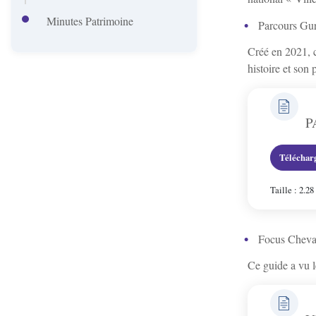
'
r
Minutes Patrimoine
A
Parcours Gu
i
Créé en 2021, c
r
n
histoire et son 
i
c
a
i
P
n
p
Téléchar
e
a
Taille : 2.2
l
e
Focus Chev
Ce guide a vu l