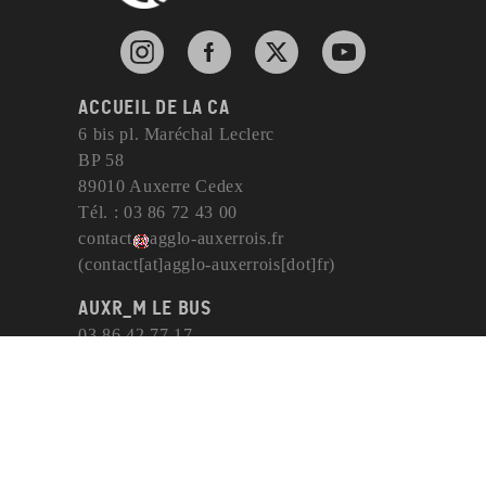
Vincelottes
Instagram de l'agglomération d'Auxerre
Facebook de l'agglomération d'Auxerre
X de l'agglomération d'Auxerr
YouTube de l'agglom
Accueil de la CA
6 bis pl. Maréchal Leclerc
BP 58
89010 Auxerre Cedex
Tél. : 03 86 72 43 00
contact
agglo-auxerrois
.
fr
(contact[at]agglo-auxerrois[dot]fr)
AuxR_M le bus
03 86 42 77 17
contact
auxrmlebus
[point]
com
(contact[at]auxrmlebus[dot]com)
https://www.auxrmlebus.com