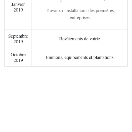
Janvier
2019
Travaux d'installations des premières
Irancy
entreprises
Jussy
Septembre
Revêtements de voirie
2019
Lindry
Octobre
Finitions, équipements et plantations
2019
Monéteau
Montigny-la-resle
Perrigny
Quenne