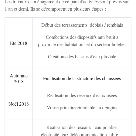
Les travaux d'aménagement de ce parc d'activités sont prévus sur
Charbuy
1 an et demi. Ils se décomposent en plusieurs étapes :
Chevannes
Début des terrassements, déblais / remblais
Confections des dispositifs anti-bruit à
Chitry-le-Fort
Été 2018
proximité des habitations et du secteur hôtelier
Créations des bassins d'eau pluviale
Coulanges-la-Vineuse
Automne
Finalisation de la structure des chaussées
Escamps
2018
Réalisation des réseaux d'eaux usées
Escolives-Ste-Camille
Noël 2018
Voirie primaire circulable aux engins
Gurgy
Réalisation des réseaux : eau potable,
électricité, gaz, télécommunication, fibre ...
Gy-l'Évêque