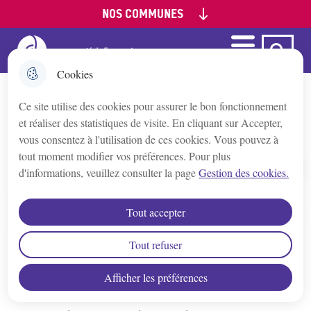
NOS COMMUNES
Aller
Aller au
Aller à la
Consulter le
au
contenu
recherche
plan du site
menu
principal
Menu
Ca Auxerre
Menu principal
Appoigny
Cookies
Ce site utilise des cookies pour assurer le bon fonctionnement
Augy
Les travaux d'AuxR_Parc
et réaliser des statistiques de visite. En cliquant sur Accepter,
vous consentez à l'utilisation de ces cookies. Vous pouvez à
Auxerre
tout moment modifier vos préférences. Pour plus
d'informations, veuillez consulter la page
Gestion des cookies.
Accueil
Bleigny-le-Carreau
Tout accepter
Sommaire
Branches
Tout refuser
Visitez ICI le site dédié à AuxR_Parc
Afficher les préférences
Champs/Yonne
Planning des travaux du parc d'activités