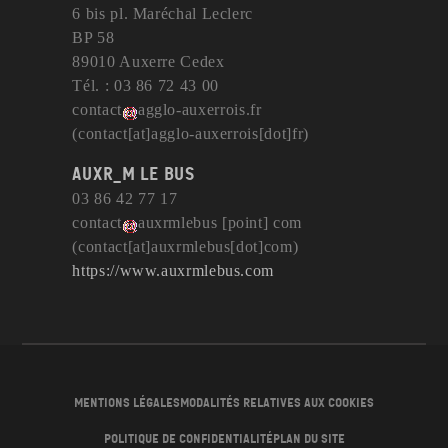
6 bis pl. Maréchal Leclerc
BP 58
89010 Auxerre Cedex
Tél. : 03 86 72 43 00
contact
agglo-auxerrois
.
fr
(contact[at]agglo-auxerrois[dot]fr)
AuxR_M le bus
03 86 42 77 17
contact
auxrmlebus
[point]
com
(contact[at]auxrmlebus[dot]com)
https://www.auxrmlebus.com
Mentions légales
Modalités relatives aux cookies
Politique de confidentialité
Plan du site