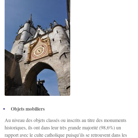
St-Bris-Le-Vineux
St-Georges/Baulche
Vallan
Venoy
Villefargeau
Zoom sur l'image
Villeneuve-St-Salves
Objets mobiliers
Au niveau des objets classés ou inscrits au titre des monuments
Vincelles
historiques, ils ont dans leur très grande majorité (98,6%) un
rapport avec le culte catholique puisqu’ils se retrouvent dans les