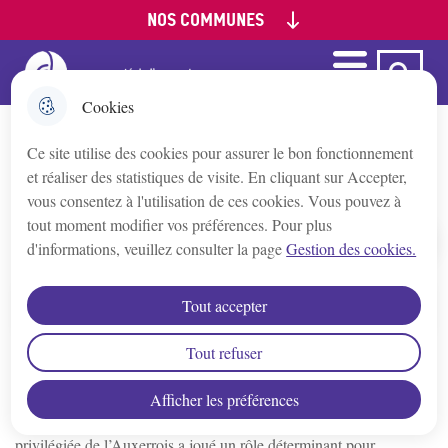
NOS COMMUNES
Aller
Aller au
Aller à la
Consulter le
au
contenu
recherche
plan du site
menu
principal
Menu
Ca Auxerre
Menu principal
Appoigny
Cookies
Ce site utilise des cookies pour assurer le bon fonctionnement
Augy
L’Auxerrois, terre de patrimoines
et réaliser des statistiques de visite. En cliquant sur Accepter,
vous consentez à l'utilisation de ces cookies. Vous pouvez à
Auxerre
tout moment modifier vos préférences. Pour plus
d'informations, veuillez consulter la page
Gestion des cookies.
Accueil
Bleigny-le-Carreau
Tout accepter
Sommaire
Branches
Tout refuser
Patrimoine bâti
Afficher les préférences
Champs/Yonne
Situé au carrefour de voies terrestres et fluviales, la position
privilégiée de l’Auxerrois a joué un rôle déterminant pour