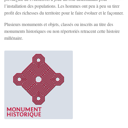
Charbuy
l’installation des populations. Les hommes ont peu à peu su tirer
profit des richesses du territoire pour le faire évoluer et le façonner.
Chevannes
Plusieurs monuments et objets, classés ou inscrits au titre des
monuments historiques ou non répertoriés retracent cette histoire
millénaire.
Chitry-le-Fort
Coulanges-la-Vineuse
Escamps
Escolives-Ste-Camille
Gurgy
Zoom sur l'image
Gy-l'Évêque