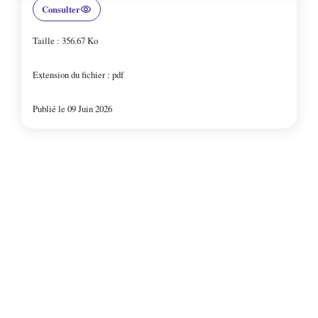
Consulter
Charbuy
Taille : 356.67 Ko
Chevannes
Extension du fichier : pdf
Chitry-le-Fort
Publié le 09 Juin 2026
Coulanges-la-Vineuse
Escamps
Escolives-Ste-Camille
Gurgy
Gy-l'Évêque