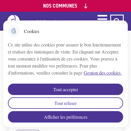
NOS COMMUNES
Aller
Aller au
Aller à la
Consulter le
au
contenu
recherche
plan du site
menu
principal
Menu
Ca Auxerre
Menu principal
Appoigny
Cookies
Ce site utilise des cookies pour assurer le bon fonctionnement
Augy
Développement des haltes nautiques
et réaliser des statistiques de visite. En cliquant sur Accepter,
vous consentez à l'utilisation de ces cookies. Vous pouvez à
Auxerre
tout moment modifier vos préférences. Pour plus
d'informations, veuillez consulter la page
Gestion des cookies.
Accueil
Bleigny-le-Carreau
developpement_des_haltes_na
Tout accepter
utiques_dans_lauxerrois.pdf
Branches
Tout refuser
Afficher les préférences
Champs/Yonne